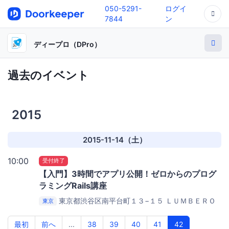
050-5291-
ログイ
7844
ン
ディープロ（DPro）
過去のイベント
2015
2015-11-14（土）
10:00
受付終了
【入門】3時間でアプリ公開！ゼロからのプログ
ラミングRails講座
東京都渋谷区南平台町１３−１５ ＬＵＭＢＥＲＯ
東京
ＮＥ南平台ｂｌｄ．1F
Dive into Codeセミナー会場（兼
渋谷オフィス）
最初
前へ
...
38
39
40
41
42