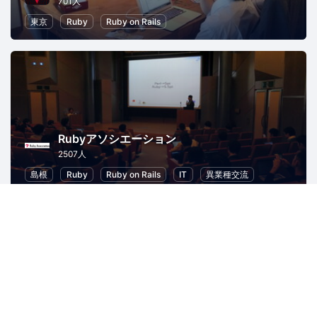
701人
東京
Ruby
Ruby on Rails
Rubyアソシエーション
2507人
島根
Ruby
Ruby on Rails
IT
異業種交流
西日暮里.rb
321人