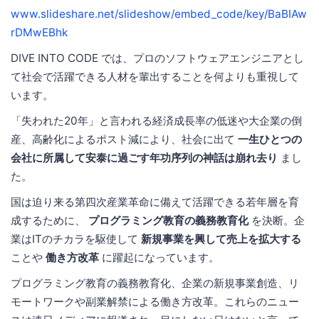
www.slideshare.net/slideshow/embed_code/key/BaBIAw
rDMwEBhk
DIVE INTO CODE では、プロのソフトウェアエンジニアとし
て社会で活躍できる人材を輩出することを何よりも重視して
います。
「失われた20年」と言われる経済成長率の低迷や大企業の倒
産、高齢化によるポスト減により、社会に出て
一生ひとつの
会社に所属して安泰に過ごす年功序列の神話は崩れ去り
まし
た。
国は迫り来る第四次産業革命に備えて活躍できる若年層を育
成するために、
プログラミング教育の義務教育化
を決断。企
業はITのチカラを駆使して
新規事業を興して売上を拡大する
ことや
働き方改革
に躍起になっています。
プログラミング教育の義務教育化、企業の新規事業創造、リ
モートワークや副業解禁による働き方改革。これらのニュー